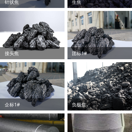
针状焦
生焦
接头焦
团标1#
企标1#
负极焦